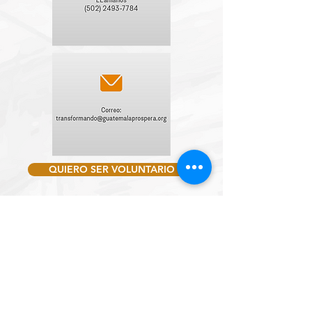
QUIERO SER VOLUNTARIO
ContÁCTANOS
Dirección:
Blvd. Rafael Landívar 10-05 Z.16 Centro Comercial Paseo
Cayalá Edificio J-4 Of. 202
Teléfonos:
(502) 2493.7784 & (502) 2493.7785